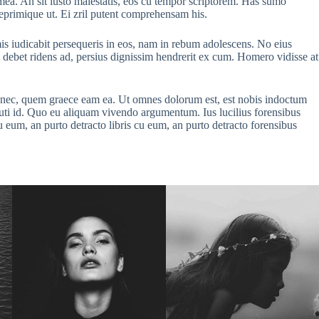
ea. An sit iusto maiestatis, eos cu tempor scriptorem. Has sumo
 reprimique ut. Ei zril putent comprehensam his.
is iudicabit persequeris in eos, nam in rebum adolescens. No eius
um debet ridens ad, persius dignissim hendrerit ex cum. Homero vidisse at
at nec, quem graece eam ea. Ut omnes dolorum est, est nobis indoctum
cuti id. Quo eu aliquam vivendo argumentum. Ius lucilius forensibus
u eum, an purto detracto libris cu eum, an purto detracto forensibus