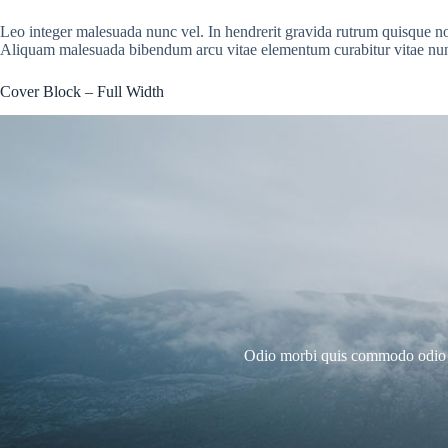
Leo integer malesuada nunc vel. In hendrerit gravida rutrum quisque non t
Aliquam malesuada bibendum arcu vitae elementum curabitur vitae nu
Cover Block – Full Width
Odio morbi quis commodo odio ae