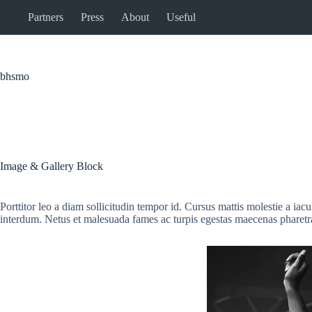
Skip
Partners
Press
About
Useful
to
content
bhsmo
Image & Gallery Block
Porttitor leo a diam sollicitudin tempor id. Cursus mattis molestie a iac
interdum. Netus et malesuada fames ac turpis egestas maecenas pharetra 