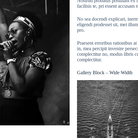
Nostrud probatus postulant ex m
facilisis te, pri essent accusam
No sea docendi explicari, inerm
eligendi prodesset sit, mei ill
pro.
Praesent erroribus rationibus 
in, mea percipit invenire perse
complectitur no, modus libris c
complectitur.
Gallery Block – Wide Width