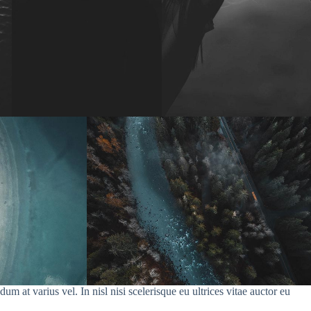
 at varius vel. In nisl nisi scelerisque eu ultrices vitae auctor eu