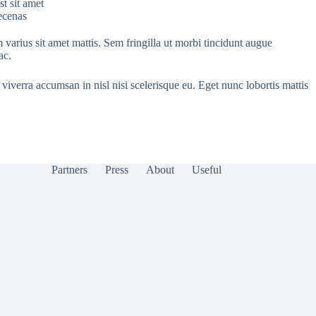
st sit amet
aecenas
 varius sit amet mattis. Sem fringilla ut morbi tincidunt augue
ac.
viverra accumsan in nisl nisi scelerisque eu. Eget nunc lobortis mattis
Partners
Press
About
Useful