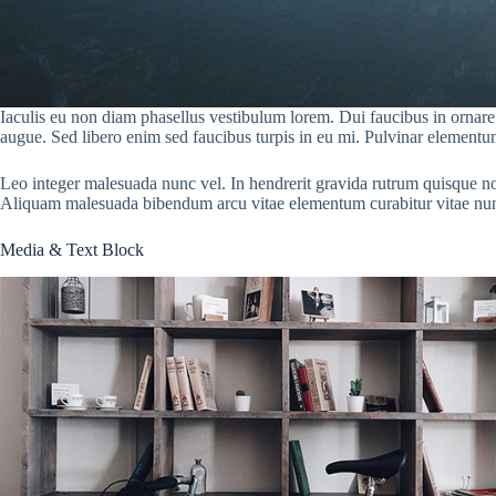
Iaculis eu non diam phasellus vestibulum lorem. Dui faucibus in ornare q
augue. Sed libero enim sed faucibus turpis in eu mi. Pulvinar elementum
Leo integer malesuada nunc vel. In hendrerit gravida rutrum quisque non t
Aliquam malesuada bibendum arcu vitae elementum curabitur vitae nu
Media & Text Block