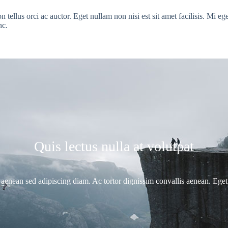
ellus orci ac auctor. Eget nullam non nisi est sit amet facilisis. Mi eget
nc.
Quis lectus nulla at volutpat
nean sed adipiscing diam. Ac tortor dignissim convallis aenean. Eget 